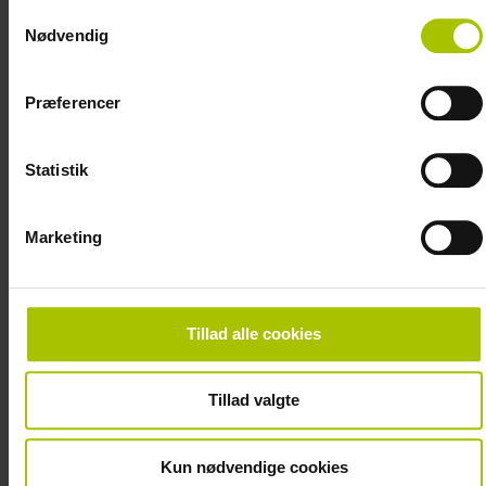
lerforekomsterne i taksationskommissionens erstatningsudmåling, hvorfor
Samtykkevalg
ejeren ikke var berettiget til en særskilt erstatning for disse.
Nødvendig
Back
Præferencer
Statistik
Marketing
Tillad alle cookies
Tillad valgte
Kun nødvendige cookies