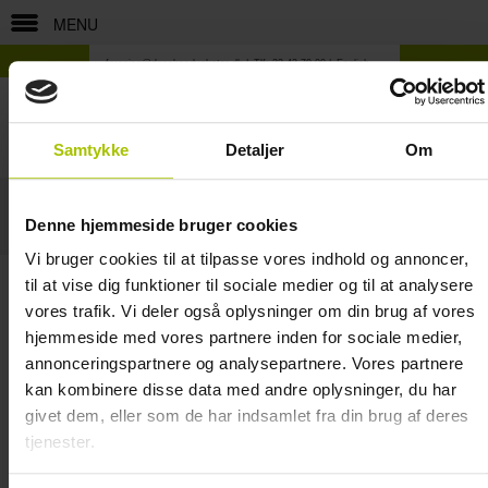
MENU
forening@danskeadvokater.dk
Tlf: 33 43 70 00
English
Samtykke
Detaljer
Om
MAD 2013.1544
Denne hjemmeside bruger cookies
Kommende arrangementer
Vi bruger cookies til at tilpasse vores indhold og annoncer,
til at vise dig funktioner til sociale medier og til at analysere
KATEGORIER:
vores trafik. Vi deler også oplysninger om din brug af vores
ALLE
hjemmeside med vores partnere inden for sociale medier,
annonceringspartnere og analysepartnere. Vores partnere
04-04-2014 MAD 2013.1544
kan kombinere disse data med andre oplysninger, du har
Ekspropriation af landbrugsejendom gav ikke særskilt erstatning for den
mistede mulighed for at udnytte lerforekomster på ejendommen.
givet dem, eller som de har indsamlet fra din brug af deres
Ejeren af en landbrugsejendom krævede under en ekspropriation særskilt
erstatning for muligheden for at udnytte lerforekomster på ejendommen.
tjenester.
Landsretten kom frem til, at selvom der var påvist forekomster af
rødbrændende ler på ejendommen, så var der ikke endnu søgt om en
gravetilladelse. Landsretten kom herefter frem til, at der var taget højde for