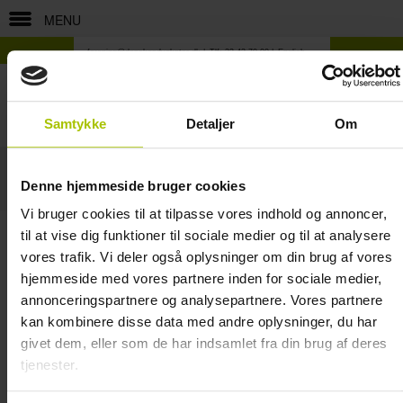
MENU
forening@danskeadvokater.dk
Tlf: 33 43 70 00
English
Samtykke
Detaljer
Om
TFL2013.152
Denne hjemmeside bruger cookies
Kommende arrangementer
Vi bruger cookies til at tilpasse vores indhold og annoncer,
til at vise dig funktioner til sociale medier og til at analysere
KATEGORIER:
vores trafik. Vi deler også oplysninger om din brug af vores
ALLE
hjemmeside med vores partnere inden for sociale medier,
annonceringspartnere og analysepartnere. Vores partnere
04-04-2014 TfL2013.152
kan kombinere disse data med andre oplysninger, du har
Landmænds tilsagn om at nogle arealer kunne genopdyrkes efter fem år var
blevet omfattet af en ny lov, og kunne derfor kun genopdyrkes på nogle
givet dem, eller som de har indsamlet fra din brug af deres
bestemte vilkår.
tjenester.
To landmænd havde ansøgt om et MVJ-tilskud (tilskud til miljøvenlige
foranstaltninger), og havde fået tilsagn om dette tilskud. Efterfølgende vedtog
Folketinget en ny lov, hvor de arealer, som landmændene havde fået tilsagn
om, blev omfattet. Da de fem år, som tilsagnet omfattede, var gået, kunne